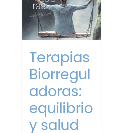
alud
íz
rapia
eural
Terapias
Biorregul
adoras:
equilibrio
y salud