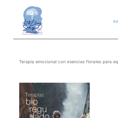
Skip
to
content
In
Terapia emocional con esencias florales para eq
ras: