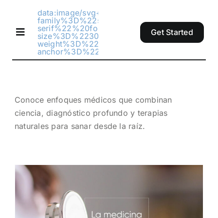
Skip
data:image/svg+xml;utf8,%3Csvg%20xm
to
family%3D%22sans-
serif%22%20font-
Get Started
content
size%3D%2230%22%20dy%3D%2210.5%22%
Toggle
weight%3D%22bold%22%20x%3D%2250%2
Navigation
anchor%3D%22middle%22%3E1067%C3%97
Inicio
Conoce enfoques médicos que combinan
Sobre Mi
ciencia, diagnóstico profundo y terapias
naturales para sanar desde la raíz.
Servicios
Contacto
Blog