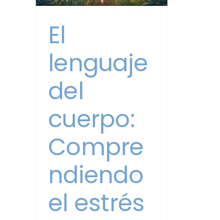
o un
El
l
lenguaje
del
cuerpo:
Compre
ndiendo
el estrés