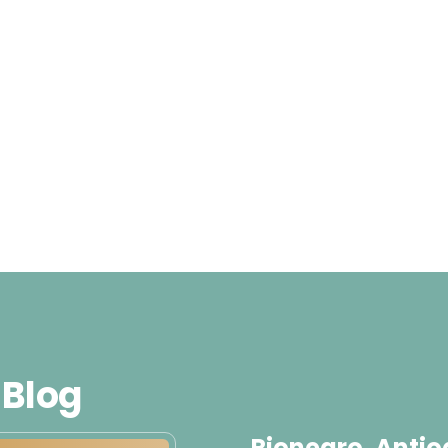
 Blog
Rionegro, Antio