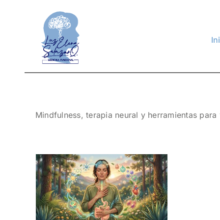
Skip
to
content
In
Mindfulness, terapia neural y herramientas para 
del
ndo
omo
a de